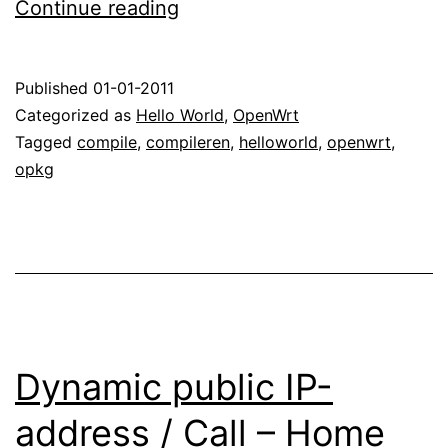
Compileren
Continue reading
software
voor
Published
01-01-2011
OpenWrt
Categorized as
Hello World
,
OpenWrt
Tagged
compile
,
compileren
,
helloworld
,
openwrt
,
opkg
Dynamic public IP-
address / Call – Home