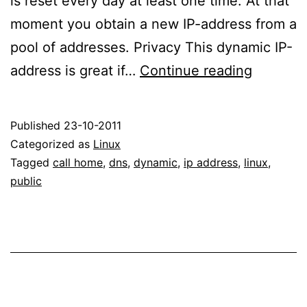
is reset every day at least one time. At that
moment you obtain a new IP-address from a
pool of addresses. Privacy This dynamic IP-
Dynamic
address is great if…
Continue reading
public
IP-
Published
23-10-2011
address
Categorized as
Linux
/
Tagged
call home
,
dns
,
dynamic
,
ip address
,
linux
,
public
Call
–
Home