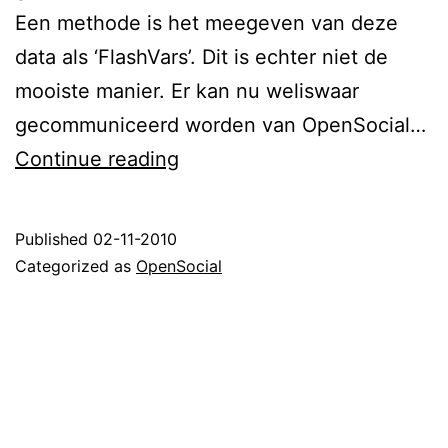
Een methode is het meegeven van deze
data als ‘FlashVars’. Dit is echter niet de
mooiste manier. Er kan nu weliswaar
gecommuniceerd worden van OpenSocial…
OpenSocial:
Continue reading
Parsen
van
Published
02-11-2010
gegevens
Categorized as
OpenSocial
van
en
naar
Flash-
movie.