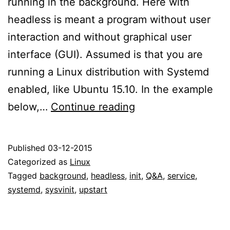
running in the background. Here with
headless is meant a program without user
interaction and without graphical user
interface (GUI). Assumed is that you are
running a Linux distribution with Systemd
enabled, like Ubuntu 15.10. In the example
Linux:
below,…
Continue reading
Let
your
Published
03-12-2015
program
Categorized as
Linux
run
Tagged
background
,
headless
,
init
,
Q&A
,
service
,
systemd
,
sysvinit
,
upstart
as
background
service