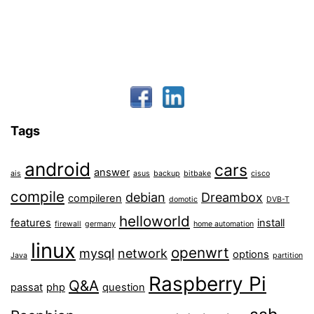
Tags
android
cars
answer
ais
asus
backup
bitbake
cisco
compile
debian
Dreambox
compileren
domotic
DVB-T
helloworld
features
install
firewall
germany
home automation
linux
openwrt
mysql
network
options
Java
partition
Raspberry Pi
Q&A
passat
php
question