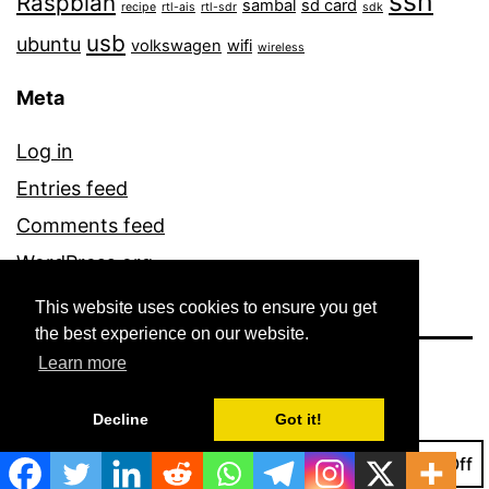
ssh
Raspbian
sambal
sd card
recipe
rtl-ais
rtl-sdr
sdk
usb
ubuntu
volkswagen
wifi
wireless
Meta
Log in
Entries feed
Comments feed
WordPress.org
This website uses cookies to ensure you get
the best experience on our website.
Learn more
VIDEGRO CONSULTING BLOG
Decline
Got it!
Dark Mode: