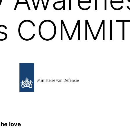
s COMMI
the love