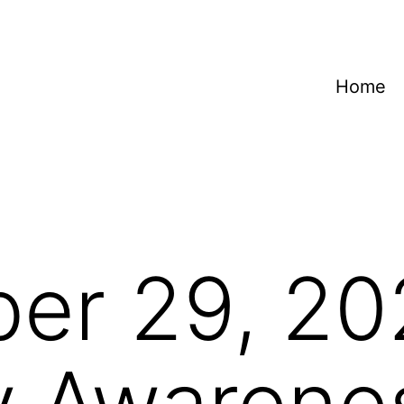
Home
er 29, 20
y Awarene