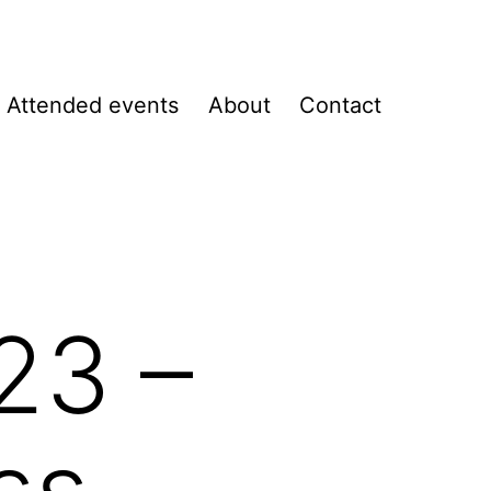
Attended events
About
Contact
23 –
ss