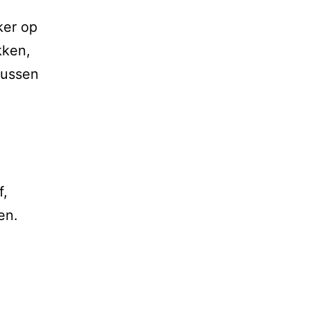
ker op
kken,
tussen
f,
en.