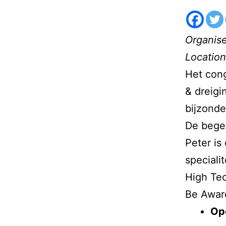
Organise
Location
Het cong
& dreigi
bijzonde
De begel
Peter is
speciali
High Tec
Be Awar
Op