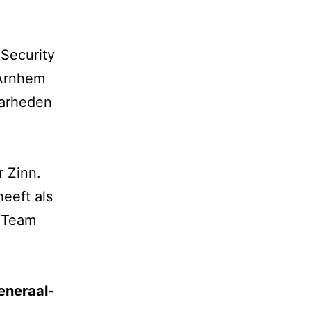
Security
 Arnhem
aarheden
r Zinn.
eeft als
t Team
eneraal-