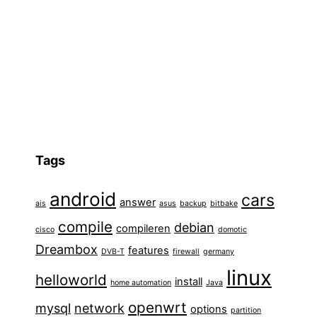
Tags
android
cars
answer
ais
asus
backup
bitbake
compile
debian
compileren
cisco
domotic
Dreambox
features
DVB-T
firewall
germany
linux
helloworld
install
home automation
Java
openwrt
mysql
network
options
partition