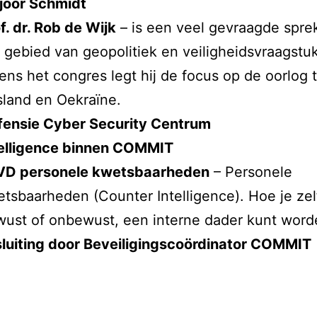
joor Schmidt
f. dr. Rob de Wijk
– is een veel gevraagde spre
 gebied van geopolitiek en veiligheidsvraagstu
dens het congres legt hij de focus op de oorlog 
land en Oekraïne.
fensie Cyber Security Centrum
telligence binnen COMMIT
VD personele kwetsbaarheden
– Personele
tsbaarheden (Counter Intelligence). Hoe je zel
ust of onbewust, een interne dader kunt word
luiting door Beveiligingscoördinator COMMIT