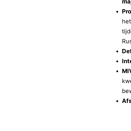
ma
Pro
het
tij
Rus
De
In
MI
kwe
bew
Afs